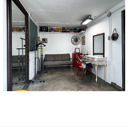
enFree