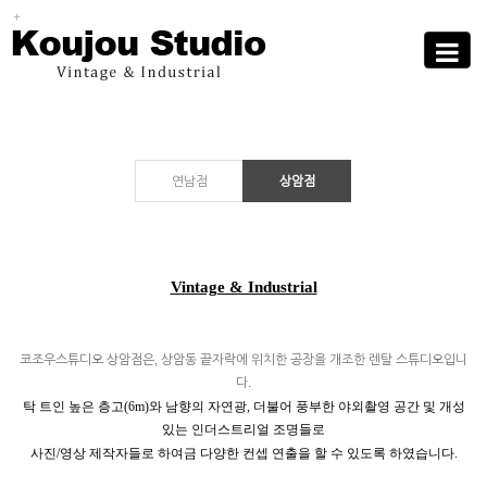
Sub
Promotion
Toggle
navigati
연남점
상암점
Vintage & Industrial
코조우스튜디오 상암점은, 상암동 끝자락에 위치한 공장을 개조한 렌탈 스튜디오입니
다.
탁 트인 높은 층고(6m)와 남향의 자연광, 더불어 풍부한 야외촬영 공간 및 개성
있는 인더스트리얼 조명들로
사진/영상 제작자들로 하여금 다양한 컨셉 연출을 할 수 있도록 하였습니다.