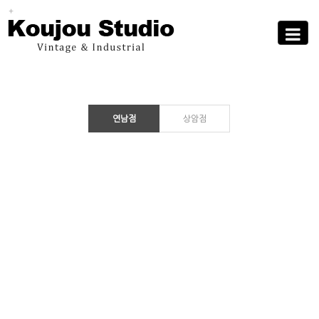
Sub
Promotion
Toggle
navigati
연남점
상암점