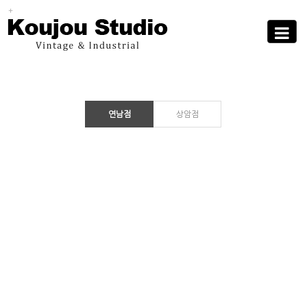
Sub
Promotion
Toggle
navigati
연남점
상암점